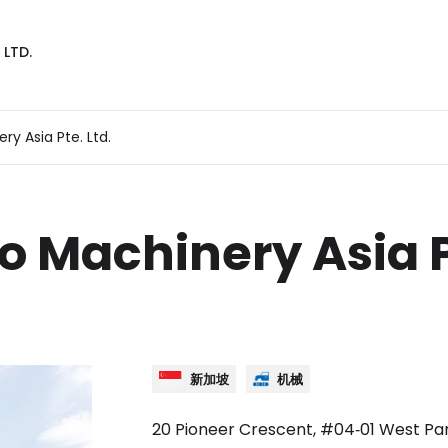
LTD.
y Asia Pte. Ltd.
o Machinery Asia Pt
新加坡
机械
20 Pioneer Crescent, #04‐01 West Par