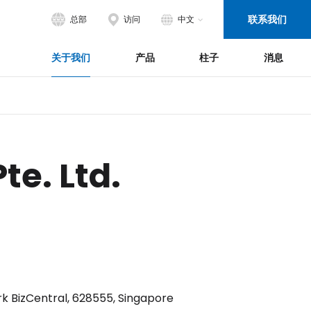
联系我们
总部
访问
中文
全球总部
EN
关于我们
产品
柱子
消息
日本
ไทย
地区总部
北美
中国
欧洲・中东
e. Ltd.
k BizCentral, 628555, Singapore