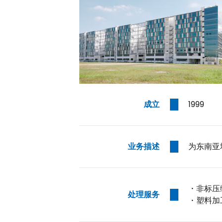
成立
1999
业务描述
为东南亚
・非标压
处理服务
・塑料加