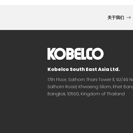
关于我们
Kobelco South East Asia Ltd.
17th Floor, Sathorn Thani Tower ll, 92/49 N
Sathorn Road, Khwaeng Silom, Khet Bang
Bangkok, 10500, Kingdom of Thailand